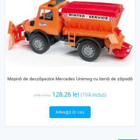
Mașină de deszăpezire Mercedes Unimog cu lamă de zăpadă
Prețul
Prețul
128.26
lei
(TVA inclus)
214.17
lei
inițial
curent
a
este:
Adaugă în coș
fost:
128.26 lei.
214.17 lei.