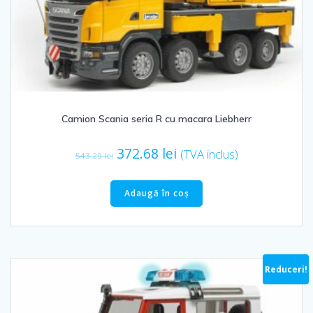
Camion Scania seria R cu macara Liebherr
Prețul
Prețul
372.68
lei
(TVA inclus)
543.29
lei
inițial
curent
a
este:
Adaugă în coș
fost:
372.68 lei.
543.29 lei.
Reduceri!