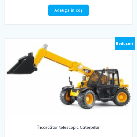
inițial
curent
a
este:
Adaugă în coș
fost:
113.74 lei.
182.71 lei.
Reduceri!
Încărcător telescopic Caterpillar