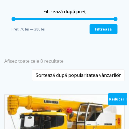
Filtrează după preț
Filtrează
Preț:
70 lei
—
380 lei
Preț
Preț
minim
maxim
Sortat
Afișez toate cele 8 rezultate
după
popularitate
Reduceri!