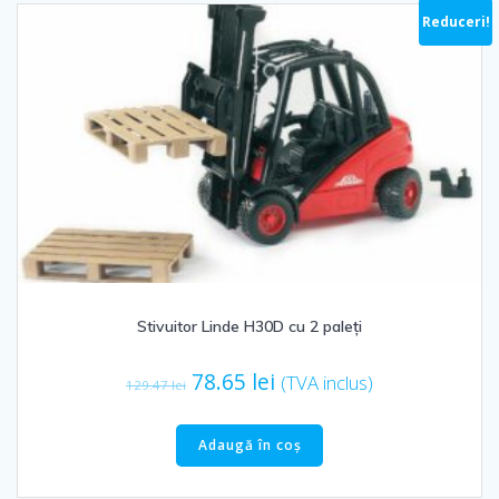
Reduceri!
Stivuitor Linde H30D cu 2 paleți
Prețul
Prețul
78.65
lei
(TVA inclus)
129.47
lei
inițial
curent
a
este:
Adaugă în coș
fost:
78.65 lei.