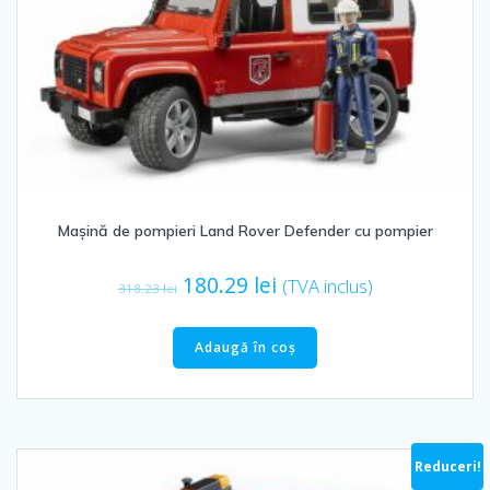
Mașină de pompieri Land Rover Defender cu pompier
Prețul
Prețul
180.29
lei
(TVA inclus)
318.23
lei
inițial
curent
a
este:
Adaugă în coș
fost:
180.29 lei.
318.23 lei.
Reduceri!