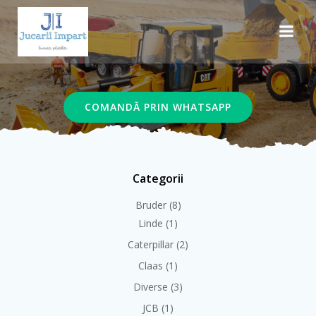
Skip
to
content
COMANDĂ PRIN WHATSAPP
Categorii
Bruder
(8)
Linde
(1)
Caterpillar
(2)
Claas
(1)
Diverse
(3)
JCB
(1)