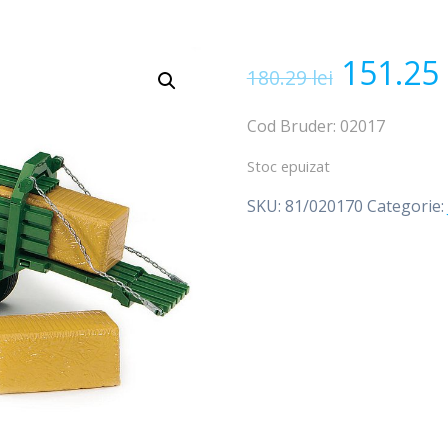
Prețul
151.25
180.29
lei
inițial
Cod Bruder: 02017
a
Stoc epuizat
SKU:
81/020170
Categorie:
fost:
180.29 l