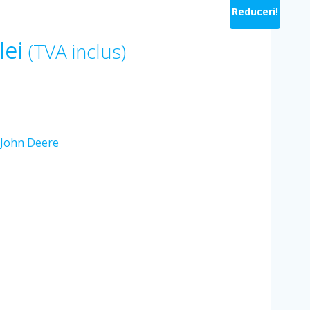
Reduceri!
Prețul
lei
(TVA inclus)
curent
este:
John Deere
151.25 lei.
ei.