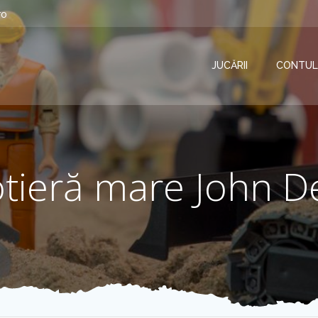
ro
JUCĂRII
CONTUL
otieră mare John D