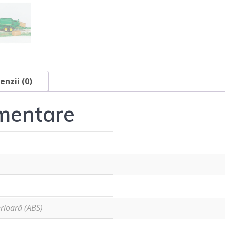
enzii (0)
imentare
erioară (ABS)