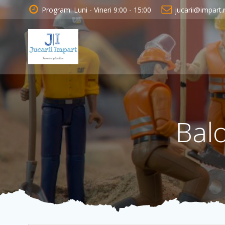
Skip
Program: Luni - Vineri 9:00 - 15:00
jucarii@impart.
to
content
Bal