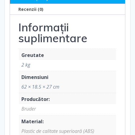
macara
Recenzii (0)
Liebherr
Informații
suplimentare
Greutate
2 kg
Dimensiuni
62 × 18.5 × 27 cm
Producător:
Bruder
Material:
Plastic de calitate superioară (ABS)