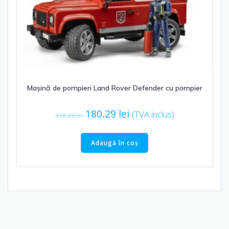
Mașină de pompieri Land Rover Defender cu pompier
Prețul
Prețul
180.29
lei
(TVA inclus)
318.23
lei
inițial
curent
a
este:
Adaugă în coș
fost:
180.29 lei.
318.23 lei.