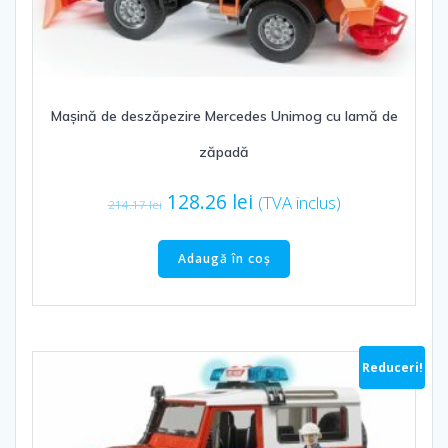
Mașină de deszăpezire Mercedes Unimog cu lamă de
zăpadă
Prețul
Prețul
128.26
lei
(TVA inclus)
214.17
lei
inițial
curent
a
este:
Adaugă în coș
fost:
128.26 lei.
214.17 lei.
Reduceri!