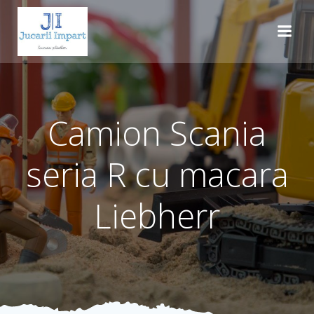
Skip
to
content
Camion Scania
seria R cu macara
Liebherr