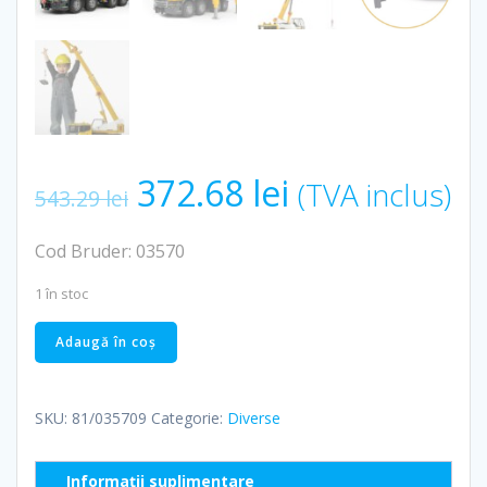
Prețul
Prețul
372.68
lei
(TVA inclus)
543.29
lei
inițial
curent
Cod Bruder: 03570
a
este:
1 în stoc
Cantitate
Adaugă în coș
fost:
372.68 lei.
Camion
Scania
543.29 lei.
seria
SKU:
81/035709
Categorie:
Diverse
R
cu
Informații suplimentare