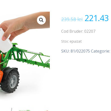
Prețul
221.43
239.58
lei
inițial
Cod Bruder: 02207
a
Stoc epuizat
SKU:
81/022075
Categorie:
fost:
239.58 l