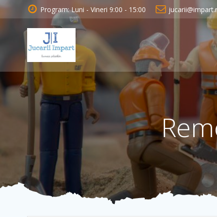
Skip
Program: Luni - Vineri 9:00 - 15:00
jucarii@impart.
to
content
Rem