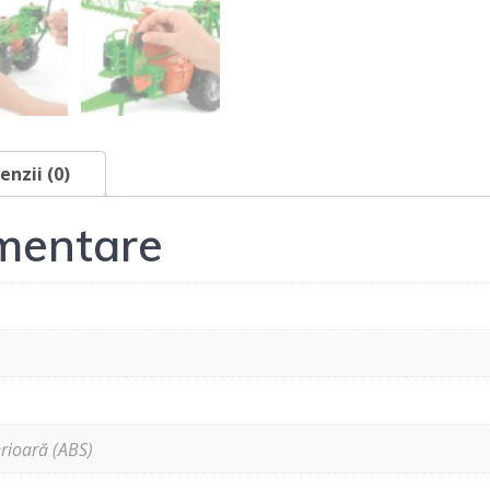
enzii (0)
imentare
erioară (ABS)