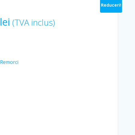
Reduceri!
Prețul
lei
(TVA inclus)
curent
este:
Remorci
221.43 lei.
ei.