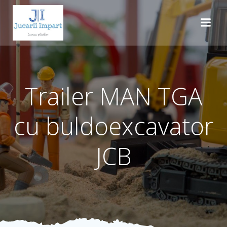
Skip
to
content
Trailer MAN TGA
cu buldoexcavator
JCB