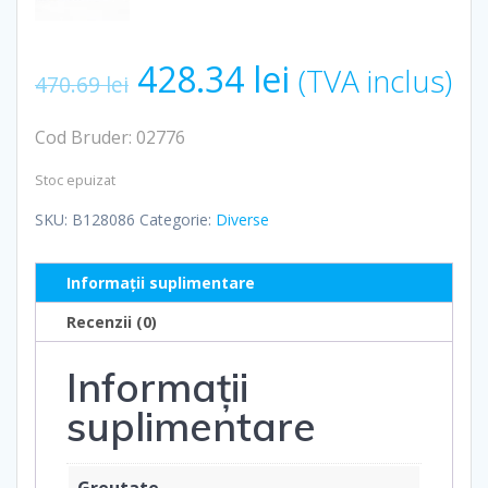
Prețul
Prețul
428.34
lei
(TVA inclus)
470.69
lei
inițial
curent
Cod Bruder: 02776
a
este:
Stoc epuizat
SKU:
B128086
Categorie:
Diverse
fost:
428.34 lei.
Informații suplimentare
470.69 lei.
Recenzii (0)
Informații
suplimentare
Greutate