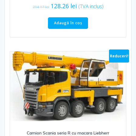
Prețul
Prețul
128.26
lei
(TVA inclus)
214.17
lei
inițial
curent
a
este:
Adaugă în coș
fost:
128.26 lei.
214.17 lei.
Reduceri!
Camion Scania seria R cu macara Liebherr