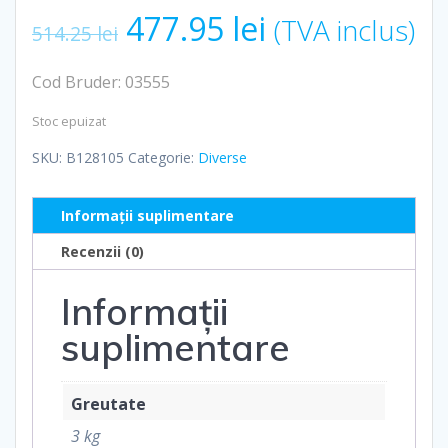
Prețul
Prețul
477.95
lei
(TVA inclus)
514.25
lei
inițial
curent
Cod Bruder: 03555
a
este:
Stoc epuizat
SKU:
B128105
Categorie:
Diverse
fost:
477.95 lei.
Informații suplimentare
514.25 lei.
Recenzii (0)
Informații
suplimentare
Greutate
3 kg