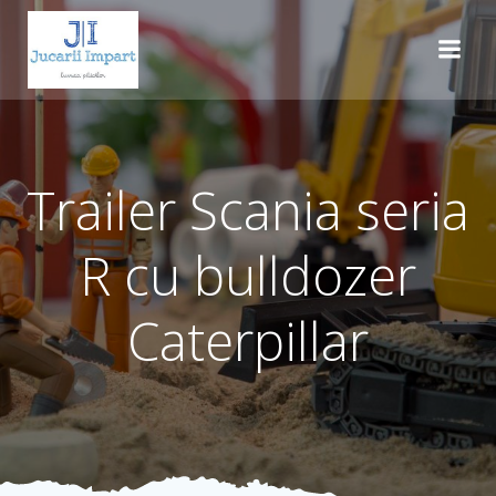
Skip
to
content
Trailer Scania seria
R cu bulldozer
Caterpillar