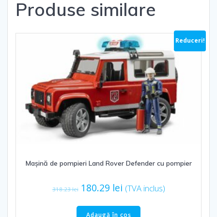
Produse similare
Reduceri!
Mașină de pompieri Land Rover Defender cu pompier
Prețul
Prețul
180.29
lei
(TVA inclus)
318.23
lei
inițial
curent
a
este:
Adaugă în coș