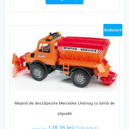
fost:
180.29 lei.
318.23 lei.
Reduceri!
Mașină de deszăpezire Mercedes Unimog cu lamă de
zăpadă
Prețul
Prețul
128.26
lei
(TVA inclus)
214.17
lei