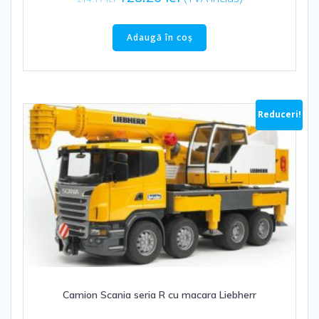
inițial
curent
a
este:
Adaugă în coș
fost:
128.26 lei.
214.17 lei.
Reduceri!
Camion Scania seria R cu macara Liebherr